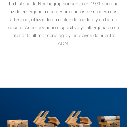
La historia de Normagrup comienza en 1971 con una
luz de emergencia que desarrollamos de manera casi
artesanal, utilizando un molde de madera y un horno
casero. Aquel pequeño dispositivo ya albergaba en su
interior la última tecnología y las claves de nuestro
ADN.