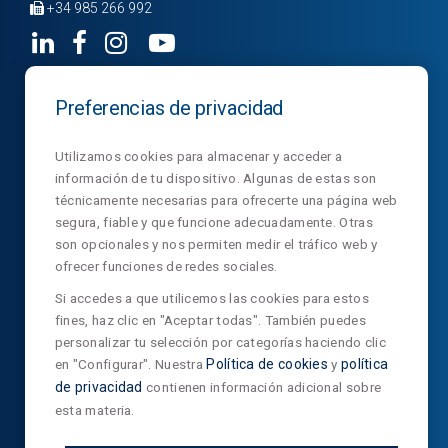
+34 985 266 992
Preferencias de privacidad
Empresa
Divisiones
Noticias
Productos
Contacto
NormaLux
Utilizamos cookies para almacenar y acceder a
información de tu dispositivo. Algunas de estas son
Descargas
Privacidad
NormaLit
técnicamente necesarias para ofrecerte una página web
segura, fiable y que funcione adecuadamente. Otras
NormaDet
son opcionales y nos permiten medir el tráfico web y
NorClinic
ofrecer funciones de redes sociales.
Si accedes a que utilicemos las cookies para estos
fines, haz clic en "Aceptar todas". También puedes
SUSCRÍBETE A NUESTRO NEWSLETTER
personalizar tu selección por categorías haciendo clic
en "Configurar". Nuestra
Política de cookies
y
política
de privacidad
contienen información adicional sobre
esta materia.
He leído y acepto la
política de privacidad