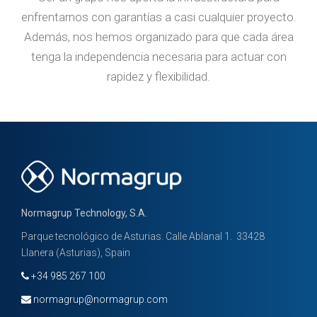
enfrentarnos con garantías a casi cualquier proyecto.
Además, nos hemos organizado para que cada área
tenga la independencia necesaria para actuar con
rapidez y flexibilidad.
Normagrup Technology, S.A.
Parque tecnológico de Asturias. Calle Ablanal 1. 33428
Llanera (Asturias), Spain
+34 985 267 100
normagrup@normagrup.com